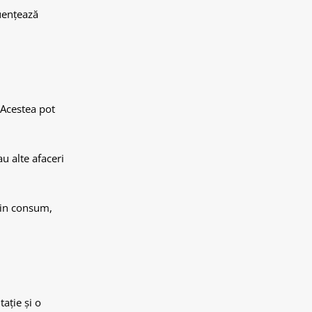
luențează
 Acestea pot
au alte afaceri
 din consum,
ație și o