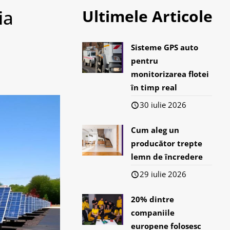
ia
Ultimele Articole
Sisteme GPS auto
pentru
monitorizarea flotei
în timp real
30 iulie 2026
Cum aleg un
producător trepte
lemn de încredere
29 iulie 2026
20% dintre
companiile
europene folosesc