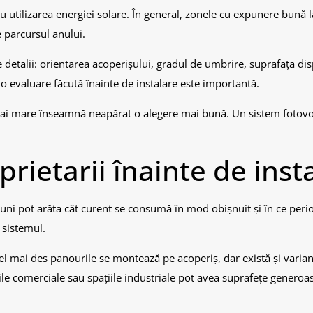
 utilizarea energiei solare. În general, zonele cu expunere bună l
e parcursul anului.
detalii: orientarea acoperișului, gradul de umbrire, suprafața dis
o evaluare făcută înainte de instalare este importantă.
 mai mare înseamnă neapărat o alegere mai bună. Un sistem fotovol
prietarii înainte de inst
luni pot arăta cât curent se consumă în mod obișnuit și în ce peri
 sistemul.
cel mai des panourile se montează pe acoperiș, dar există și varian
rile comerciale sau spațiile industriale pot avea suprafețe generoa