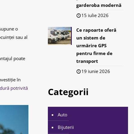
garderoba modernă
15 iulie 2026
esupune o
Ce rapoarte oferă
cuinței sau al
un sistem de
urmărire GPS
pentru firme de
antajul poate
transport
19 iunie 2026
vestiție în
ură potrivită
Categorii
Auto
Bijuterii