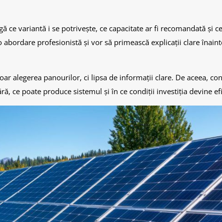
ă ce variantă i se potrivește, ce capacitate ar fi recomandată și ce
 abordare profesionistă și vor să primească explicații clare înaint
r alegerea panourilor, ci lipsa de informații clare. De aceea, co
ră, ce poate produce sistemul și în ce condiții investiția devine ef