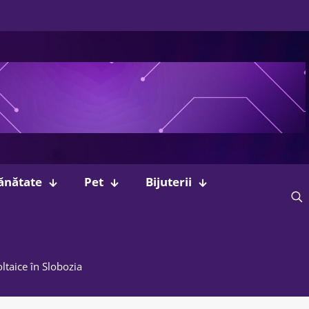
ănătate
Pet
Bijuterii
ltaice în Slobozia