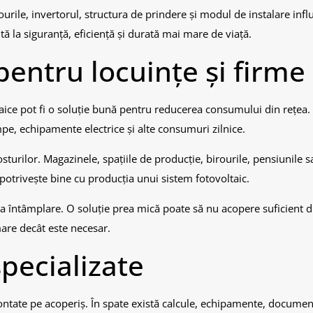
urile, invertorul, structura de prindere și modul de instalare inf
tă la siguranță, eficiență și durată mai mare de viață.
pentru locuințe și firme
taice pot fi o soluție bună pentru reducerea consumului din rețea.
mpe, echipamente electrice și alte consumuri zilnice.
sturilor. Magazinele, spațiile de producție, birourile, pensiunile s
 potrivește bine cu producția unui sistem fotovoltaic.
 la întâmplare. O soluție prea mică poate să nu acopere suficient
mare decât este necesar.
pecializate
tate pe acoperiș. În spate există calcule, echipamente, document