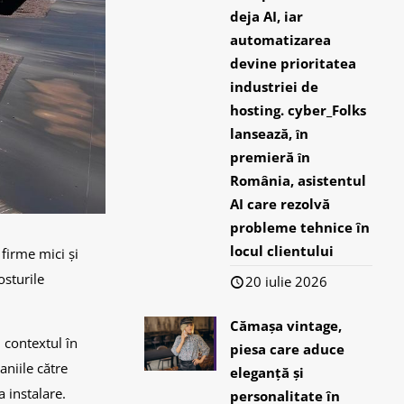
deja AI, iar
automatizarea
devine prioritatea
industriei de
hosting. cyber_Folks
lansează, ȋn
premieră ȋn
România, asistentul
AI care rezolvă
probleme tehnice în
locul clientului
 firme mici și
osturile
20 iulie 2026
Cămașa vintage,
n contextul în
piesa care aduce
aniile către
eleganță și
a instalare.
personalitate în