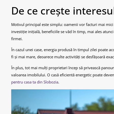
De ce crește interesu
Motivul principal este simplu: oamenii vor facturi mai mici
investiție inițială, beneficiile se văd în timp, mai ales atu
firmei.
În cazul unei case, energia produsă în timpul zilei poate a
fi și mai mare, deoarece multe activități se desfășoară exac
În plus, tot mai mulți proprietari încep să privească panour
valoarea imobilului. O casă eficientă energetic poate deveni
pentru casa ta din Slobozia
.