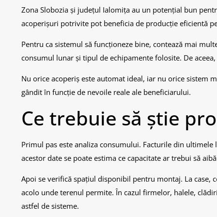
Zona Slobozia și județul Ialomița au un potențial bun pentru
acoperișuri potrivite pot beneficia de producție eficientă p
Pentru ca sistemul să funcționeze bine, contează mai multe 
consumul lunar și tipul de echipamente folosite. De aceea, 
Nu orice acoperiș este automat ideal, iar nu orice sistem
gândit în funcție de nevoile reale ale beneficiarului.
Ce trebuie să știe pro
Primul pas este analiza consumului. Facturile din ultimele 
acestor date se poate estima ce capacitate ar trebui să aibă
Apoi se verifică spațiul disponibil pentru montaj. La case, 
acolo unde terenul permite. În cazul firmelor, halele, clădi
astfel de sisteme.