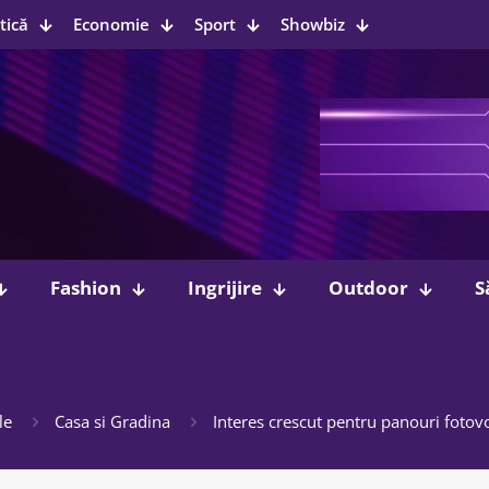
tică
Economie
Sport
Showbiz
Fashion
Ingrijire
Outdoor
S
le
Casa si Gradina
Interes crescut pentru panouri fotovo