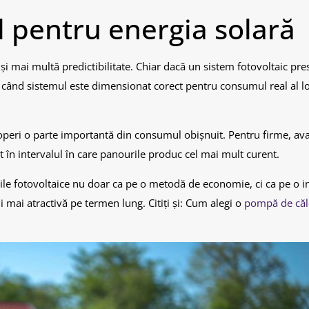
l pentru energia solară
 și mai multă predictibilitate. Chiar dacă un sistem fotovoltaic pr
nci când sistemul este dimensionat corect pentru consumul real al lo
coperi o parte importantă din consumul obișnuit. Pentru firme, av
t în intervalul în care panourile produc cel mai mult curent.
ile fotovoltaice nu doar ca pe o metodă de economie, ci ca pe o in
 mai atractivă pe termen lung. Citiți și: Cum alegi o
pompă de căld