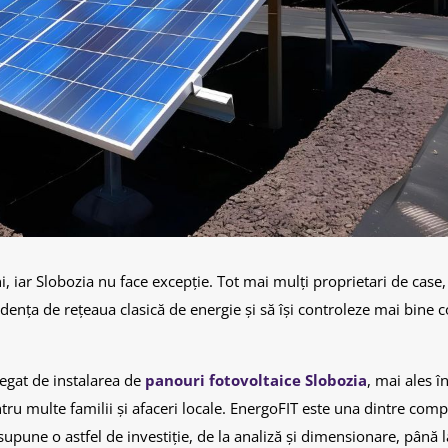
ni, iar Slobozia nu face excepție. Tot mai mulți proprietari de case,
ndența de rețeaua clasică de energie și să își controleze mai bine c
legat de instalarea de
panouri fotovoltaice Slobozia
, mai ales î
tru multe familii și afaceri locale. EnergoFIT este una dintre comp
supune o astfel de investiție, de la analiză și dimensionare, până l