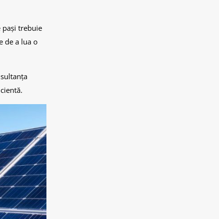
 pași trebuie
e de a lua o
nsultanța
icientă.