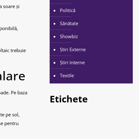
a soare și
Politică
Sănătate
ponibilă,
Showbiz
Știri Externe
taic trebuie
Știri Interne
alare
Textile
oade. Pe baza
Etichete
te pe sol,
se pentru